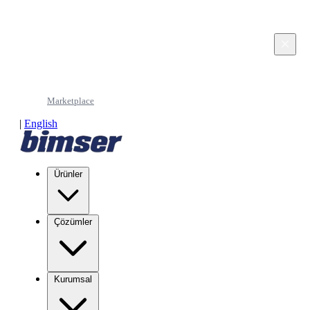
This page is in Turkish. Would you like to continue
in English?
×
Continue in English
Marketplace
|
English
Ürünler
Çözümler
Kurumsal