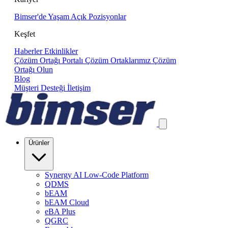
Bimser'de Yaşam
Açık Pozisyonlar
Keşfet
Haberler
Etkinlikler
Çözüm Ortağı Portalı
Çözüm Ortaklarımız
Çözüm
Ortağı Olun
Blog
Müşteri Desteği
İletişim
Ürünler
Synergy AI Low-Code Platform
QDMS
bEAM
bEAM Cloud
eBA Plus
QGRC