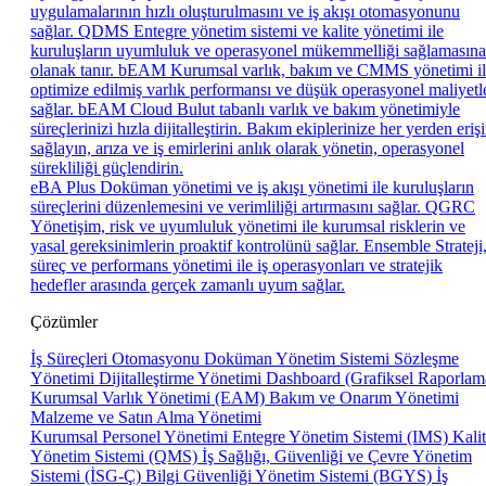
uygulamalarının hızlı oluşturulmasını ve iş akışı otomasyonunu
sağlar.
QDMS
Entegre yönetim sistemi ve kalite yönetimi ile
kuruluşların uyumluluk ve operasyonel mükemmelliği sağlamasına
olanak tanır.
bEAM
Kurumsal varlık, bakım ve CMMS yönetimi i
optimize edilmiş varlık performansı ve düşük operasyonel maliyetl
sağlar.
bEAM Cloud
Bulut tabanlı varlık ve bakım yönetimiyle
süreçlerinizi hızla dijitalleştirin. Bakım ekiplerinize her yerden eriş
sağlayın, arıza ve iş emirlerini anlık olarak yönetin, operasyonel
sürekliliği güçlendirin.
eBA Plus
Doküman yönetimi ve iş akışı yönetimi ile kuruluşların
süreçlerini düzenlemesini ve verimliliği artırmasını sağlar.
QGRC
Yönetişim, risk ve uyumluluk yönetimi ile kurumsal risklerin ve
yasal gereksinimlerin proaktif kontrolünü sağlar.
Ensemble
Strateji
süreç ve performans yönetimi ile iş operasyonları ve stratejik
hedefler arasında gerçek zamanlı uyum sağlar.
Çözümler
İş Süreçleri Otomasyonu
Doküman Yönetim Sistemi
Sözleşme
Yönetimi
Dijitalleştirme Yönetimi
Dashboard (Grafiksel Raporlam
Kurumsal Varlık Yönetimi (EAM)
Bakım ve Onarım Yönetimi
Malzeme ve Satın Alma Yönetimi
Kurumsal Personel Yönetimi
Entegre Yönetim Sistemi (IMS)
Kali
Yönetim Sistemi (QMS)
İş Sağlığı, Güvenliği ve Çevre Yönetim
Sistemi (İSG-Ç)
Bilgi Güvenliği Yönetim Sistemi (BGYS)
İş