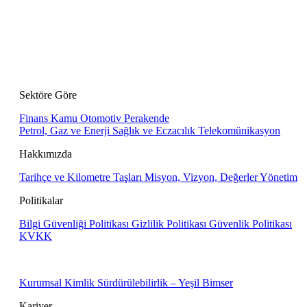
Sektöre Göre
Finans
Kamu
Otomotiv
Perakende
Petrol, Gaz ve Enerji
Sağlık ve Eczacılık
Telekomünikasyon
Hakkımızda
Tarihçe ve Kilometre Taşları
Misyon, Vizyon, Değerler
Yönetim
Politikalar
Bilgi Güvenliği Politikası
Gizlilik Politikası
Güvenlik Politikası
KVKK
Kurumsal Kimlik
Sürdürülebilirlik – Yeşil Bimser
Kariyer