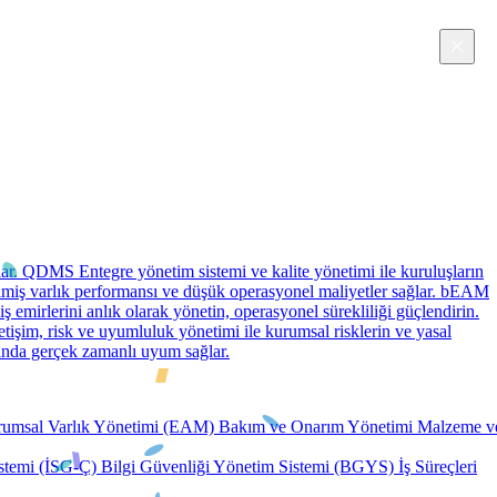
×
ish
ar.
QDMS
Entegre yönetim sistemi ve kalite yönetimi ile kuruluşların
iş varlık performansı ve düşük operasyonel maliyetler sağlar.
bEAM
iş emirlerini anlık olarak yönetin, operasyonel sürekliliği güçlendirin.
tişim, risk ve uyumluluk yönetimi ile kurumsal risklerin ve yasal
asında gerçek zamanlı uyum sağlar.
umsal Varlık Yönetimi (EAM)
Bakım ve Onarım Yönetimi
Malzeme v
istemi (İSG-Ç)
Bilgi Güvenliği Yönetim Sistemi (BGYS)
İş Süreçleri