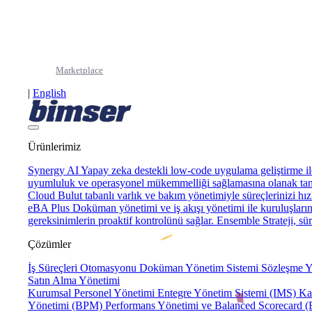
This page 
Marketplace
|
English
Ürünlerimiz
Synergy AI
Yapay zeka destekli low-code uygulama geliştirme ile
uyumluluk ve operasyonel mükemmelliği sağlamasına olanak tan
Cloud
Bulut tabanlı varlık ve bakım yönetimiyle süreçlerinizi hızl
eBA Plus
Doküman yönetimi ve iş akışı yönetimi ile kuruluşların 
gereksinimlerin proaktif kontrolünü sağlar.
Ensemble
Strateji, s
Çözümler
İş Süreçleri Otomasyonu
Doküman Yönetim Sistemi
Sözleşme Y
Satın Alma Yönetimi
Kurumsal Personel Yönetimi
Entegre Yönetim Sistemi (IMS)
Ka
Yönetimi (BPM)
Performans Yönetimi ve Balanced Scorecard 