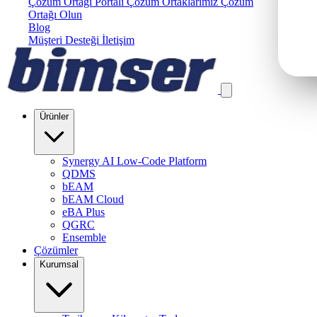
Çözüm Ortağı Portalı
Çözüm Ortaklarımız
Çözüm
Ortağı Olun
Blog
Müşteri Desteği
İletişim
Ürünler
Synergy AI Low-Code Platform
QDMS
bEAM
bEAM Cloud
eBA Plus
QGRC
Ensemble
Çözümler
Kurumsal