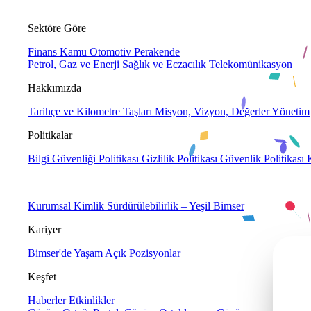
Sektöre Göre
Finans
Kamu
Otomotiv
Perakende
Petrol, Gaz ve Enerji
Sağlık ve Eczacılık
Telekomünikasyon
Hakkımızda
Tarihçe ve Kilometre Taşları
Misyon, Vizyon, Değerler
Yönetim
Politikalar
Bilgi Güvenliği Politikası
Gizlilik Politikası
Güvenlik Politikası
Kurumsal Kimlik
Sürdürülebilirlik – Yeşil Bimser
Kariyer
Bimser'de Yaşam
Açık Pozisyonlar
Keşfet
Haberler
Etkinlikler