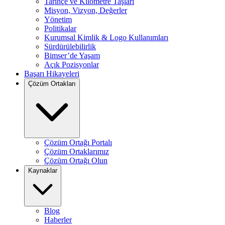
Tarihçe ve Kilometre Taşları
Misyon, Vizyon, Değerler
Yönetim
Politikalar
Kurumsal Kimlik & Logo Kullanımları
Sürdürülebilirlik
Bimser’de Yaşam
Açık Pozisyonlar
Başarı Hikayeleri
Çözüm Ortakları
Çözüm Ortağı Portalı
Çözüm Ortaklarımız
Çözüm Ortağı Olun
Kaynaklar
Blog
Haberler