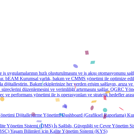
is in Turkish. Would you like to continue in English?
Continue in Engl
 iş uygulamalarının hızlı oluşturulmasını ve iş akışı otomasyonunu sağl
ır.
bEAM
Kurumsal varlık, bakım ve CMMS yönetimi ile optimize edilm
a dijitalleştirin. Bakım ekiplerinize her yerden erişim sağlayın, arıza ve 
süreçlerini düzenlemesini ve verimliliği artırmasını sağlar.
QGRC
Yöne
üreç ve performans yönetimi ile iş operasyonları ve stratejik hedefler ar
önetimi
Dijitalleştirme Yönetimi
Dashboard (Grafiksel Raporlama)
Kur
lite Yönetim Sistemi (QMS)
İş Sağlığı, Güvenliği ve Çevre Yönetim S
(BSC)
Yaşam Bilimleri için Kalite Yönetim Sistemi (KYS)