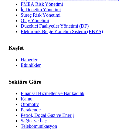
FMEA Risk Yönetimi
İç Denetim Yönetimi
Süreç Risk Yönetimi
Olay Yönetimi
Düzeltici Faaliyetler Yönetimi (DF)
Elektronik Belge Yönetim Sistemi (EBYS)
Keşfet
Haberler
Etkinlikler
Sektöre Göre
Finansal Hizmetler ve Bankacılık
Kamu
Otomotiv
Perakende
Petrol, Doğal Gaz ve Enerji
Sağlık ve İlaç
Telekomünikasyon