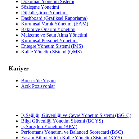
Doküman Yönetim Sistemi
Sözleşme Yönetimi
Dijitalleştirme Yönetimi
Dashboard (Grafiksel Raporlama)
Kurumsal Varlık Yönetimi (EAM)
Bakım ve Onarım Yönetimi
Malzeme ve Satın Alma Yönetimi
Kurumsal Personel Yönetimi
Entegre Yönetim Sistemi (IMS)
Kalite Yönetim Sistemi (QMS)
Kariyer
Bimser’de Yaşam
Açık Pozisyonlar
İş Sağlığı, Güvenliği ve Çevre Yönetim Sistemi (İSG-Ç)
Bilgi Güvenliği Yönetim Sistemi (BGYS)
İş Süreçleri Yönetimi (BPM)
Performans Yönetimi ve Balanced Scorecard (BSC)
Yaşam Bilimleri için Kalite Yönetim Sistemi (KYS)