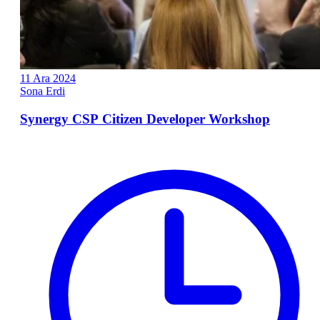
11
Ara
2024
Sona Erdi
Synergy CSP Citizen Developer Workshop