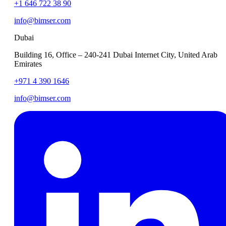
+1 646 722 38 90
info@bimser.com
Dubai
Building 16, Office – 240-241 Dubai Internet City, United Arab
Emirates
+971 4 390 1646
info@bimser.com