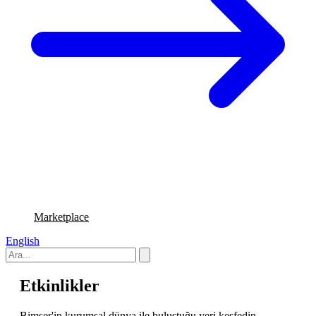
Marketplace
English
Etkinlikler
Bimser'in kurumsal dünya ile buluştuğu yeri keşfedin