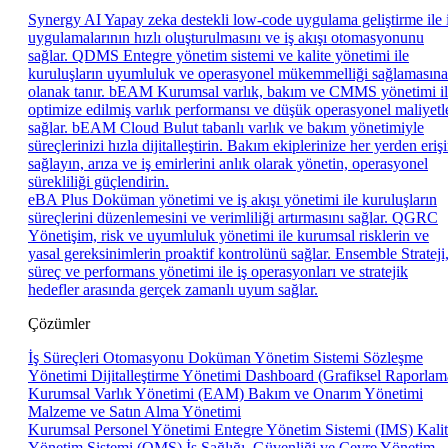
Synergy AI
Yapay zeka destekli low-code uygulama geliştirme ile 
uygulamalarının hızlı oluşturulmasını ve iş akışı otomasyonunu
sağlar.
QDMS
Entegre yönetim sistemi ve kalite yönetimi ile
kuruluşların uyumluluk ve operasyonel mükemmelliği sağlamasına
olanak tanır.
bEAM
Kurumsal varlık, bakım ve CMMS yönetimi i
optimize edilmiş varlık performansı ve düşük operasyonel maliyetl
sağlar.
bEAM Cloud
Bulut tabanlı varlık ve bakım yönetimiyle
süreçlerinizi hızla dijitalleştirin. Bakım ekiplerinize her yerden eriş
sağlayın, arıza ve iş emirlerini anlık olarak yönetin, operasyonel
sürekliliği güçlendirin.
eBA Plus
Doküman yönetimi ve iş akışı yönetimi ile kuruluşların
süreçlerini düzenlemesini ve verimliliği artırmasını sağlar.
QGRC
Yönetişim, risk ve uyumluluk yönetimi ile kurumsal risklerin ve
yasal gereksinimlerin proaktif kontrolünü sağlar.
Ensemble
Strateji
süreç ve performans yönetimi ile iş operasyonları ve stratejik
hedefler arasında gerçek zamanlı uyum sağlar.
Çözümler
İş Süreçleri Otomasyonu
Doküman Yönetim Sistemi
Sözleşme
Yönetimi
Dijitalleştirme Yönetimi
Dashboard (Grafiksel Raporlam
Kurumsal Varlık Yönetimi (EAM)
Bakım ve Onarım Yönetimi
Malzeme ve Satın Alma Yönetimi
Kurumsal Personel Yönetimi
Entegre Yönetim Sistemi (IMS)
Kali
Yönetim Sistemi (QMS)
İş Sağlığı, Güvenliği ve Çevre Yönetim