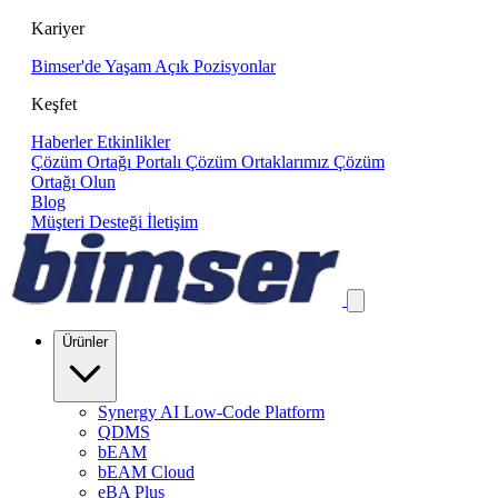
Kariyer
Bimser'de Yaşam
Açık Pozisyonlar
Keşfet
Haberler
Etkinlikler
Çözüm Ortağı Portalı
Çözüm Ortaklarımız
Çözüm
Ortağı Olun
Blog
Müşteri Desteği
İletişim
Ürünler
Synergy AI Low-Code Platform
QDMS
bEAM
bEAM Cloud
eBA Plus