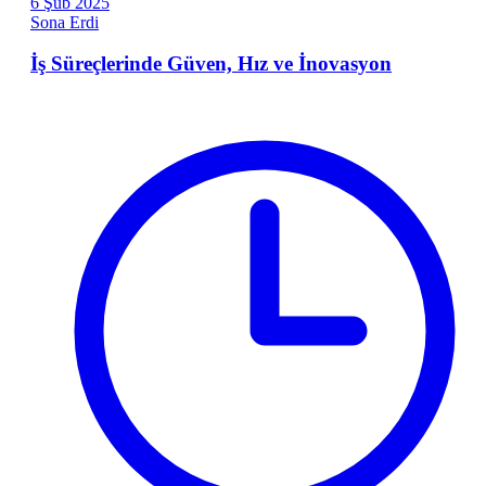
6
Şub
2025
Sona Erdi
İş Süreçlerinde Güven, Hız ve İnovasyon