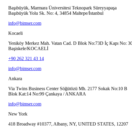
Başıbüyük, Marmara Üniversitesi Teknopark Süreyyapaşa
Başıbüyük Yolu Sk. No: 4, 34854 Maltepe/İstanbul
info@bimser.com
Kocaeli
Yeniköy Merkez Mah. Vatan Cad. D Blok No:73D İç Kapı No: 3
Başiskele/KOCAELİ
+90 262 321 43 14
info@bimser.com
Ankara
Via Twins Business Center Söğütözü Mh. 2177 Sokak No:10 B
Blok Kat:14 No:99 Çankaya / ANKARA
info@bimser.com
New York
418 Broadway #10377, Albany, NY, UNITED STATES, 12207