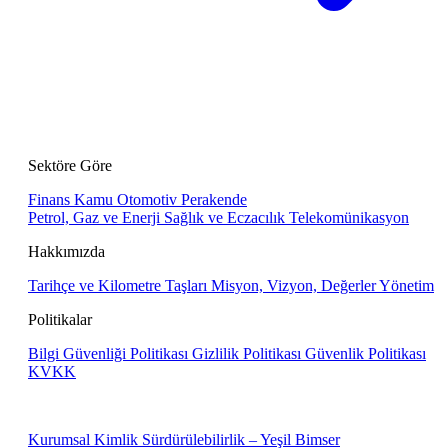
Sektöre Göre
Finans
Kamu
Otomotiv
Perakende
Petrol, Gaz ve Enerji
Sağlık ve Eczacılık
Telekomünikasyon
Hakkımızda
Tarihçe ve Kilometre Taşları
Misyon, Vizyon, Değerler
Yönetim
Politikalar
Bilgi Güvenliği Politikası
Gizlilik Politikası
Güvenlik Politikası
KVKK
Kurumsal Kimlik
Sürdürülebilirlik – Yeşil Bimser