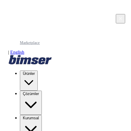
This page is in Turkish. Would you like to continue
in English?
×
Continue in English
Marketplace
|
English
Ürünler
Çözümler
Kurumsal