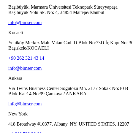
Başıbüyük, Marmara Üniversitesi Teknopark Süreyyapaşa
Başıbüyük Yolu Sk. No: 4, 34854 Maltepe/İstanbul
info@bimser.com
Kocaeli
Yeniköy Merkez Mah. Vatan Cad. D Blok No:73D İç Kapı No: 3
Başiskele/KOCAELİ
+90 262 321 43 14
info@bimser.com
Ankara
Via Twins Business Center Söğütözü Mh. 2177 Sokak No:10 B
Blok Kat:14 No:99 Çankaya / ANKARA
info@bimser.com
New York
418 Broadway #10377, Albany, NY, UNITED STATES, 12207