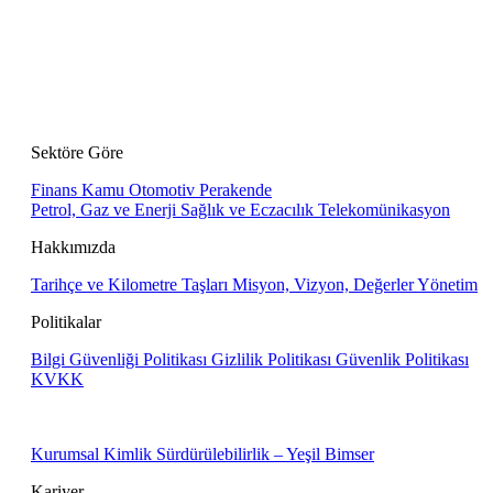
Sektöre Göre
Finans
Kamu
Otomotiv
Perakende
Petrol, Gaz ve Enerji
Sağlık ve Eczacılık
Telekomünikasyon
Hakkımızda
Tarihçe ve Kilometre Taşları
Misyon, Vizyon, Değerler
Yönetim
Politikalar
Bilgi Güvenliği Politikası
Gizlilik Politikası
Güvenlik Politikası
KVKK
Kurumsal Kimlik
Sürdürülebilirlik – Yeşil Bimser
Kariyer