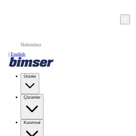
This page is in Turkish. Would you like to continue
in English?
×
Continue in English
Marketplace
|
English
Ürünler
Çözümler
Kurumsal