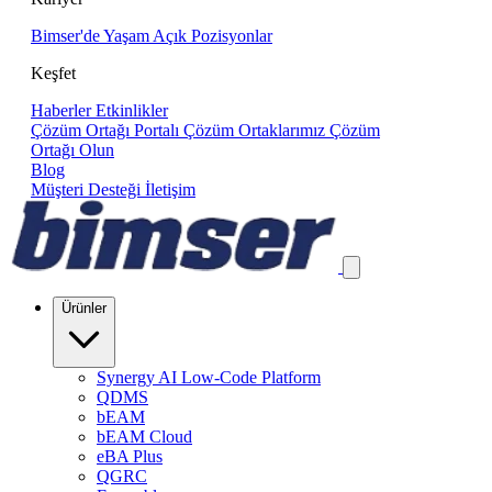
Bimser'de Yaşam
Açık Pozisyonlar
Keşfet
Haberler
Etkinlikler
Çözüm Ortağı Portalı
Çözüm Ortaklarımız
Çözüm
Ortağı Olun
Blog
Müşteri Desteği
İletişim
Ürünler
Synergy AI Low-Code Platform
QDMS
bEAM
bEAM Cloud
eBA Plus
QGRC