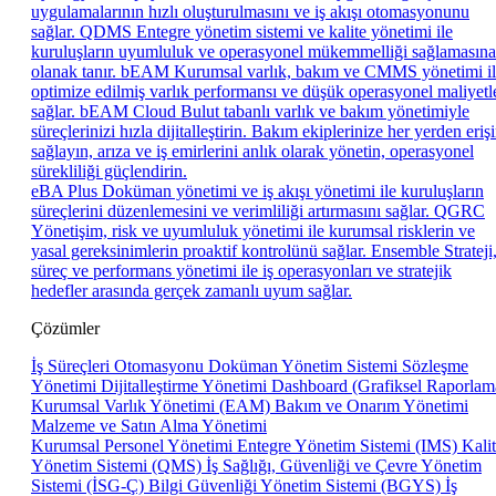
uygulamalarının hızlı oluşturulmasını ve iş akışı otomasyonunu
sağlar.
QDMS
Entegre yönetim sistemi ve kalite yönetimi ile
kuruluşların uyumluluk ve operasyonel mükemmelliği sağlamasına
olanak tanır.
bEAM
Kurumsal varlık, bakım ve CMMS yönetimi i
optimize edilmiş varlık performansı ve düşük operasyonel maliyetl
sağlar.
bEAM Cloud
Bulut tabanlı varlık ve bakım yönetimiyle
süreçlerinizi hızla dijitalleştirin. Bakım ekiplerinize her yerden eriş
sağlayın, arıza ve iş emirlerini anlık olarak yönetin, operasyonel
sürekliliği güçlendirin.
eBA Plus
Doküman yönetimi ve iş akışı yönetimi ile kuruluşların
süreçlerini düzenlemesini ve verimliliği artırmasını sağlar.
QGRC
Yönetişim, risk ve uyumluluk yönetimi ile kurumsal risklerin ve
yasal gereksinimlerin proaktif kontrolünü sağlar.
Ensemble
Strateji
süreç ve performans yönetimi ile iş operasyonları ve stratejik
hedefler arasında gerçek zamanlı uyum sağlar.
Çözümler
İş Süreçleri Otomasyonu
Doküman Yönetim Sistemi
Sözleşme
Yönetimi
Dijitalleştirme Yönetimi
Dashboard (Grafiksel Raporlam
Kurumsal Varlık Yönetimi (EAM)
Bakım ve Onarım Yönetimi
Malzeme ve Satın Alma Yönetimi
Kurumsal Personel Yönetimi
Entegre Yönetim Sistemi (IMS)
Kali
Yönetim Sistemi (QMS)
İş Sağlığı, Güvenliği ve Çevre Yönetim
Sistemi (İSG-Ç)
Bilgi Güvenliği Yönetim Sistemi (BGYS)
İş