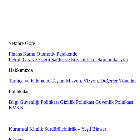
Sektöre Göre
Finans
Kamu
Otomotiv
Perakende
Petrol, Gaz ve Enerji
Sağlık ve Eczacılık
Telekomünikasyon
Hakkımızda
Tarihçe ve Kilometre Taşları
Misyon, Vizyon, Değerler
Yönetim
Politikalar
Bilgi Güvenliği Politikası
Gizlilik Politikası
Güvenlik Politikası
KVKK
Kurumsal Kimlik
Sürdürülebilirlik – Yeşil Bimser
Kariyer