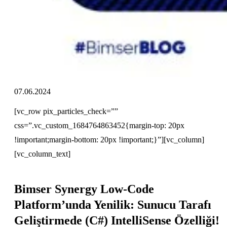
07.06.2024
[vc_row pix_particles_check=””
css=”.vc_custom_1684764863452{margin-top: 20px
!important;margin-bottom: 20px !important;}”][vc_column]
[vc_column_text]
Bimser Synergy Low-Code
Platform’unda Yenilik: Sunucu Tarafı
Geliştirmede (C#) IntelliSense Özelliği!