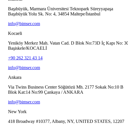
Başıbüyük, Marmara Üniversitesi Teknopark Süreyyapaşa
Başıbüyük Yolu Sk. No: 4, 34854 Maltepe/İstanbul
info@bimser.com
Kocaeli
Yeniköy Merkez Mah. Vatan Cad. D Blok No:73D İç Kapı No: 3
Başiskele/KOCAELİ
+90 262 321 43 14
info@bimser.com
Ankara
Via Twins Business Center Söğütözü Mh. 2177 Sokak No:10 B
Blok Kat:14 No:99 Çankaya / ANKARA
info@bimser.com
New York
418 Broadway #10377, Albany, NY, UNITED STATES, 12207