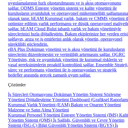
uygulamalarının hızlı oluşturulmasını ve iş akışı otomasyonunu
sağlar.
QDMS
Entegre yönetim sistemi ve kalite yönetimi ile
kuruluşların uyumluluk ve operasyonel mükemmelliği sağlamasına
olanak tanır.
bEAM
Kurumsal varlık, bakım ve CMMS yönetimi i
optimize edilmiş varlık performansı ve düşük operasyonel maliyetl
sağlar.
bEAM Cloud
Bulut tabanlı varlık ve bakım yönetimiyle
süreçlerinizi hızla dijitalleştirin. Bakım ekiplerinize her yerden eriş
sağlayın, arıza ve iş emirlerini anlık olarak yönetin, operasyonel
sürekliliği güçlendirin.
eBA Plus
Doküman yönetimi ve iş akışı yönetimi ile kuruluşların
süreçlerini düzenlemesini ve verimliliği artırmasını sağlar.
QGRC
Yönetişim, risk ve uyumluluk yönetimi ile kurumsal risklerin ve
yasal gereksinimlerin proaktif kontrolünü sağlar.
Ensemble
Strateji
süreç ve performans yönetimi ile iş operasyonları ve stratejik
hedefler arasında gerçek zamanlı uyum sağlar.
Çözümler
İş Süreçleri Otomasyonu
Doküman Yönetim Sistemi
Sözleşme
Yönetimi
Dijitalleştirme Yönetimi
Dashboard (Grafiksel Raporlam
Kurumsal Varlık Yönetimi (EAM)
Bakım ve Onarım Yönetimi
Malzeme ve Satın Alma Yönetimi
Kurumsal Personel Yönetimi
Entegre Yönetim Sistemi (IMS)
Kali
Yönetim Sistemi (QMS)
İş Sağlığı, Güvenliği ve Çevre Yönetim
Sistemi (İSG-Ç)
Bilgi Güvenliği Yönetim Sistemi (BGYS)
İş