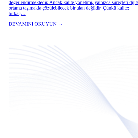
değerlendirmektedir. Ancak kalite yönetimi, yalnızca süreçleri dijit
ortama taşımakla çözülebilecek bir alan değildir. Çünkü kalite;
birkaç…
DEVAMINI OKUYUN
→