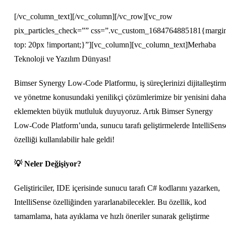
[/vc_column_text][/vc_column][/vc_row][vc_row
pix_particles_check=”” css=”.vc_custom_1684764885181{margi
top: 20px !important;}”][vc_column][vc_column_text]Merhaba
Teknoloji ve Yazılım Dünyası!
Bimser Synergy Low-Code Platformu, iş süreçlerinizi dijitalleştir
ve yönetme konusundaki yenilikçi çözümlerimize bir yenisini daha
eklemekten büyük mutluluk duyuyoruz. Artık Bimser Synergy
Low-Code Platform’unda, sunucu tarafı geliştirmelerde IntelliSens
özelliği kullanılabilir hale geldi!
💡
Neler Değişiyor?
Geliştiriciler, IDE içerisinde sunucu tarafı C# kodlarını yazarken,
IntelliSense özelliğinden yararlanabilecekler. Bu özellik, kod
tamamlama, hata ayıklama ve hızlı öneriler sunarak geliştirme