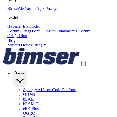
Bimser'de Yaşam
Açık Pozisyonlar
Keşfet
Haberler
Etkinlikler
Çözüm Ortağı Portalı
Çözüm Ortaklarımız
Çözüm
Ortağı Olun
Blog
Müşteri Desteği
İletişim
Ürünler
Synergy AI Low-Code Platform
QDMS
bEAM
bEAM Cloud
eBA Plus
QGRC