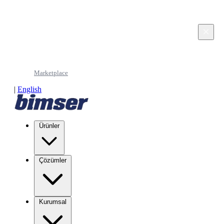
This page is in Turkish. Would you like to continue
in English?
×
Continue in English
Marketplace
|
English
Ürünler
Çözümler
Kurumsal