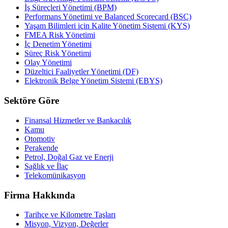
İş Süreçleri Yönetimi (BPM)
Performans Yönetimi ve Balanced Scorecard (BSC)
Yaşam Bilimleri için Kalite Yönetim Sistemi (KYS)
FMEA Risk Yönetimi
İç Denetim Yönetimi
Süreç Risk Yönetimi
Olay Yönetimi
Düzeltici Faaliyetler Yönetimi (DF)
Elektronik Belge Yönetim Sistemi (EBYS)
Sektöre Göre
Finansal Hizmetler ve Bankacılık
Kamu
Otomotiv
Perakende
Petrol, Doğal Gaz ve Enerji
Sağlık ve İlaç
Telekomünikasyon
Firma Hakkında
Tarihçe ve Kilometre Taşları
Misyon, Vizyon, Değerler