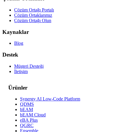
Çözüm Ortağı Portalı
Çözüm Ortaklarımız
Çözüm Ortağı Olun
Kaynaklar
Blog
Destek
Müşteri Desteği
İletişim
Ürünler
Synergy AI Low-Code Platform
QDMS
bEAM
bEAM Cloud
eBA Plus
QGRC
Ensemble