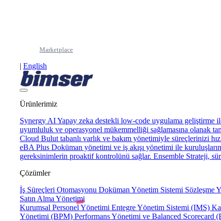
This page 
Marketplace
|
English
Ürünlerimiz
Synergy AI
Yapay zeka destekli low-code uygulama geliştirme ile
uyumluluk ve operasyonel mükemmelliği sağlamasına olanak tan
Cloud
Bulut tabanlı varlık ve bakım yönetimiyle süreçlerinizi hızl
eBA Plus
Doküman yönetimi ve iş akışı yönetimi ile kuruluşların 
gereksinimlerin proaktif kontrolünü sağlar.
Ensemble
Strateji, s
Çözümler
İş Süreçleri Otomasyonu
Doküman Yönetim Sistemi
Sözleşme Y
Satın Alma Yönetimi
Kurumsal Personel Yönetimi
Entegre Yönetim Sistemi (IMS)
Ka
Yönetimi (BPM)
Performans Yönetimi ve Balanced Scorecard 