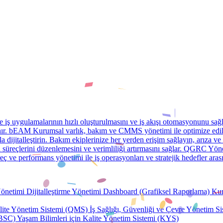
is in Turkish. Would you like to continue in English?
Continue in Engl
 iş uygulamalarının hızlı oluşturulmasını ve iş akışı otomasyonunu sağl
ır.
bEAM
Kurumsal varlık, bakım ve CMMS yönetimi ile optimize edilm
a dijitalleştirin. Bakım ekiplerinize her yerden erişim sağlayın, arıza ve 
süreçlerini düzenlemesini ve verimliliği artırmasını sağlar.
QGRC
Yöne
üreç ve performans yönetimi ile iş operasyonları ve stratejik hedefler ar
önetimi
Dijitalleştirme Yönetimi
Dashboard (Grafiksel Raporlama)
Kur
lite Yönetim Sistemi (QMS)
İş Sağlığı, Güvenliği ve Çevre Yönetim S
(BSC)
Yaşam Bilimleri için Kalite Yönetim Sistemi (KYS)