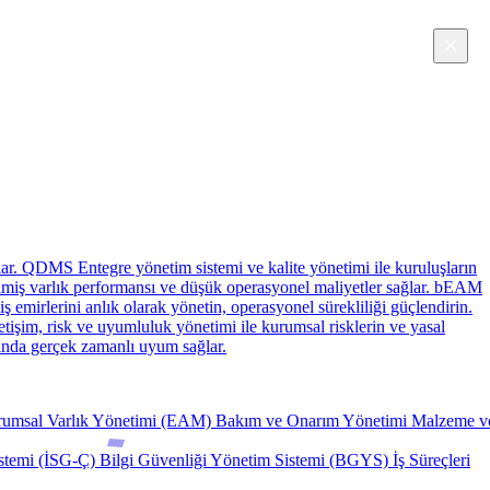
×
ish
ar.
QDMS
Entegre yönetim sistemi ve kalite yönetimi ile kuruluşların
iş varlık performansı ve düşük operasyonel maliyetler sağlar.
bEAM
iş emirlerini anlık olarak yönetin, operasyonel sürekliliği güçlendirin.
tişim, risk ve uyumluluk yönetimi ile kurumsal risklerin ve yasal
asında gerçek zamanlı uyum sağlar.
umsal Varlık Yönetimi (EAM)
Bakım ve Onarım Yönetimi
Malzeme v
istemi (İSG-Ç)
Bilgi Güvenliği Yönetim Sistemi (BGYS)
İş Süreçleri