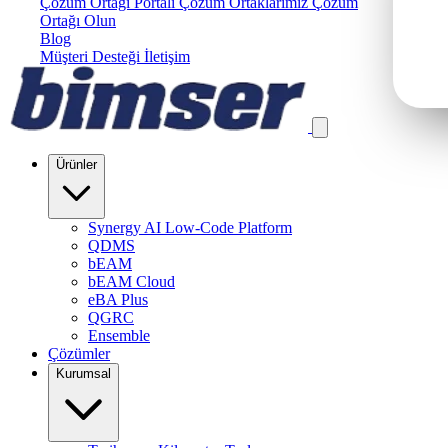
Çözüm Ortağı Portalı
Çözüm Ortaklarımız
Çözüm
Ortağı Olun
Blog
Müşteri Desteği
İletişim
Ürünler
Synergy AI Low-Code Platform
QDMS
bEAM
bEAM Cloud
eBA Plus
QGRC
Ensemble
Çözümler
Kurumsal