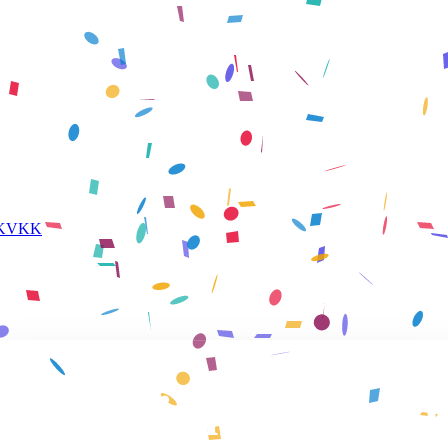
KVKK
Yeni bimser.com'a