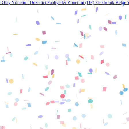
i
Olay Yönetimi
Düzeltici Faaliyetler Yönetimi (DF)
Elektronik Belge