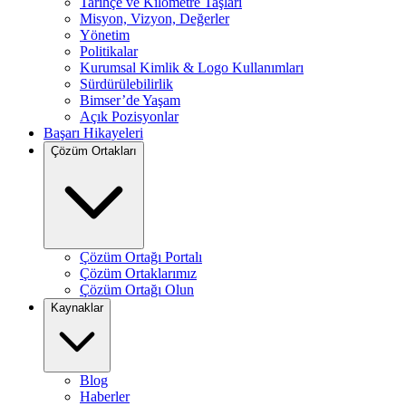
Tarihçe ve Kilometre Taşları
Misyon, Vizyon, Değerler
Yönetim
Politikalar
Kurumsal Kimlik & Logo Kullanımları
Sürdürülebilirlik
Bimser’de Yaşam
Açık Pozisyonlar
Başarı Hikayeleri
Çözüm Ortakları
Çözüm Ortağı Portalı
Çözüm Ortaklarımız
Çözüm Ortağı Olun
Kaynaklar
Blog
Haberler