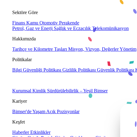
Sektöre Göre
Finans
Kamu
Otomotiv
Perakende
Petrol, Gaz ve Enerji
Sağlık ve Eczacılık
Telekomünikasyon
Hakkımızda
Tarihçe ve Kilometre Taşları
Misyon, Vizyon, Değerler
Yönetim
Politikalar
Bilgi Güvenliği Politikası
Gizlilik Politikası
Güvenlik Politikası
Kurumsal Kimlik
Sürdürülebilirlik – Yeşil Bimser
Kariyer
Bimser'de Yaşam
Açık Pozisyonlar
Keşfet
Haberler
Etkinlikler