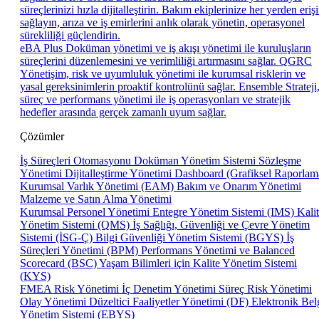
süreçlerinizi hızla dijitalleştirin. Bakım ekiplerinize her yerden eriş
sağlayın, arıza ve iş emirlerini anlık olarak yönetin, operasyonel
sürekliliği güçlendirin.
eBA Plus
Doküman yönetimi ve iş akışı yönetimi ile kuruluşların
süreçlerini düzenlemesini ve verimliliği artırmasını sağlar.
QGRC
Yönetişim, risk ve uyumluluk yönetimi ile kurumsal risklerin ve
yasal gereksinimlerin proaktif kontrolünü sağlar.
Ensemble
Strateji
süreç ve performans yönetimi ile iş operasyonları ve stratejik
hedefler arasında gerçek zamanlı uyum sağlar.
Çözümler
İş Süreçleri Otomasyonu
Doküman Yönetim Sistemi
Sözleşme
Yönetimi
Dijitalleştirme Yönetimi
Dashboard (Grafiksel Raporlam
Kurumsal Varlık Yönetimi (EAM)
Bakım ve Onarım Yönetimi
Malzeme ve Satın Alma Yönetimi
Kurumsal Personel Yönetimi
Entegre Yönetim Sistemi (IMS)
Kali
Yönetim Sistemi (QMS)
İş Sağlığı, Güvenliği ve Çevre Yönetim
Sistemi (İSG-Ç)
Bilgi Güvenliği Yönetim Sistemi (BGYS)
İş
Süreçleri Yönetimi (BPM)
Performans Yönetimi ve Balanced
Scorecard (BSC)
Yaşam Bilimleri için Kalite Yönetim Sistemi
(KYS)
FMEA Risk Yönetimi
İç Denetim Yönetimi
Süreç Risk Yönetimi
Olay Yönetimi
Düzeltici Faaliyetler Yönetimi (DF)
Elektronik Bel
Yönetim Sistemi (EBYS)