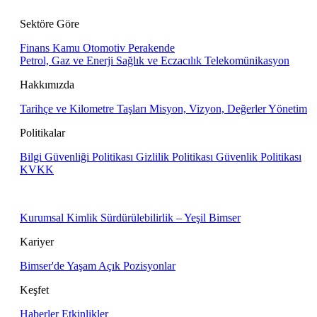
Sektöre Göre
Finans
Kamu
Otomotiv
Perakende
Petrol, Gaz ve Enerji
Sağlık ve Eczacılık
Telekomünikasyon
Hakkımızda
Tarihçe ve Kilometre Taşları
Misyon, Vizyon, Değerler
Yönetim
Politikalar
Bilgi Güvenliği Politikası
Gizlilik Politikası
Güvenlik Politikası
KVKK
Kurumsal Kimlik
Sürdürülebilirlik – Yeşil Bimser
Kariyer
Bimser'de Yaşam
Açık Pozisyonlar
Keşfet
Haberler
Etkinlikler