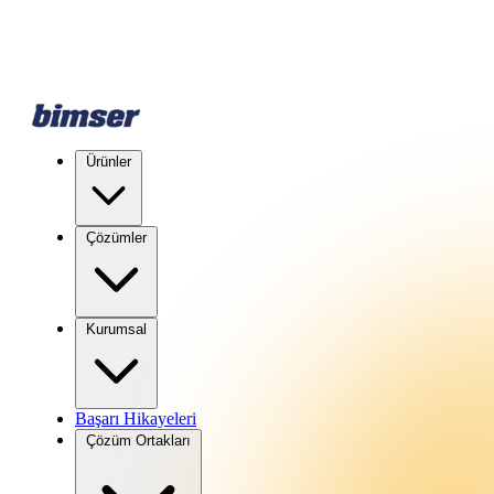
Ürünler
Çözümler
Kurumsal
Başarı Hikayeleri
Çözüm Ortakları