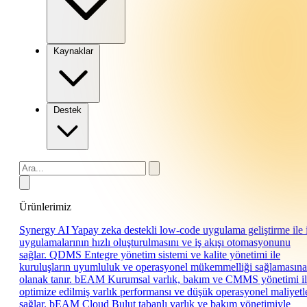
Kaynaklar
Destek
Ürünlerimiz
Synergy AI
Yapay zeka destekli low-code uygulama geliştirme ile 
uygulamalarının hızlı oluşturulmasını ve iş akışı otomasyonunu
sağlar.
QDMS
Entegre yönetim sistemi ve kalite yönetimi ile
kuruluşların uyumluluk ve operasyonel mükemmelliği sağlamasına
olanak tanır.
bEAM
Kurumsal varlık, bakım ve CMMS yönetimi i
optimize edilmiş varlık performansı ve düşük operasyonel maliyetl
sağlar.
bEAM Cloud
Bulut tabanlı varlık ve bakım yönetimiyle