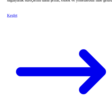
sağlayarak süreçlerini daha şeffaf, esnek ve yönetilebilir hâle getird
Keşfet