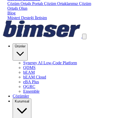
Çözüm Ortağı Portalı
Çözüm Ortaklarımız
Çözüm
Ortağı Olun
Blog
Müşteri Desteği
İletişim
Ürünler
Synergy AI Low-Code Platform
QDMS
bEAM
bEAM Cloud
eBA Plus
QGRC
Ensemble
Çözümler
Kurumsal