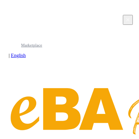
This page is in Turkish. Would you like to continue
in English?
×
Continue in English
Marketplace
|
English