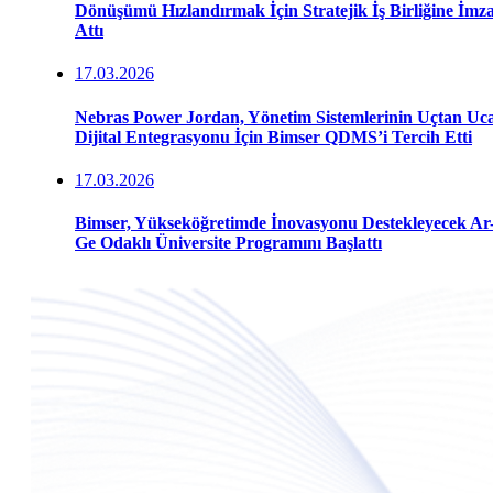
Dönüşümü Hızlandırmak İçin Stratejik İş Birliğine İmz
Attı
17.03.2026
Nebras Power Jordan, Yönetim Sistemlerinin Uçtan Uc
Dijital Entegrasyonu İçin Bimser QDMS’i Tercih Etti
17.03.2026
Bimser, Yükseköğretimde İnovasyonu Destekleyecek Ar
Ge Odaklı Üniversite Programını Başlattı