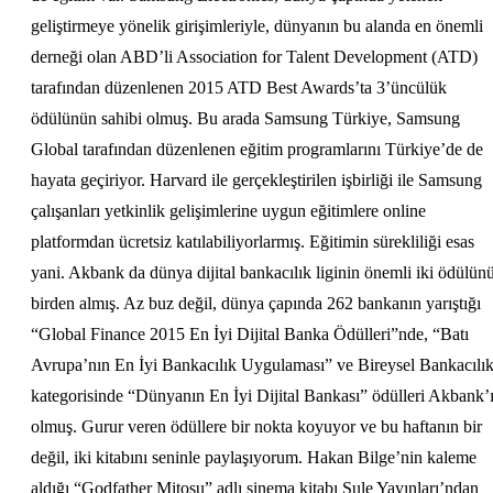
geliştirmeye yönelik girişimleriyle, dünyanın bu alanda en önemli
derneği olan ABD’li Association for Talent Development (ATD)
tarafından düzenlenen 2015 ATD Best Awards’ta 3’üncülük
ödülünün sahibi olmuş. Bu arada Samsung Türkiye, Samsung
Global tarafından düzenlenen eğitim programlarını Türkiye’de de
hayata geçiriyor. Harvard ile gerçekleştirilen işbirliği ile Samsung
çalışanları yetkinlik gelişimlerine uygun eğitimlere online
platformdan ücretsiz katılabiliyorlarmış. Eğitimin sürekliliği esas
yani. Akbank da dünya dijital bankacılık liginin önemli iki ödülün
birden almış. Az buz değil, dünya çapında 262 bankanın yarıştığı
“Global Finance 2015 En İyi Dijital Banka Ödülleri”nde, “Batı
Avrupa’nın En İyi Bankacılık Uygulaması” ve Bireysel Bankacılı
kategorisinde “Dünyanın En İyi Dijital Bankası” ödülleri Akbank’
olmuş. Gurur veren ödüllere bir nokta koyuyor ve bu haftanın bir
değil, iki kitabını seninle paylaşıyorum. Hakan Bilge’nin kaleme
aldığı “Godfather Mitosu” adlı sinema kitabı Şule Yayınları’ndan