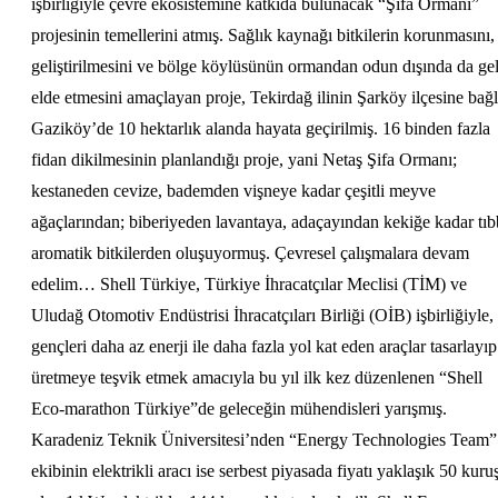
işbirliğiyle çevre ekosistemine katkıda bulunacak “Şifa Ormanı”
projesinin temellerini atmış. Sağlık kaynağı bitkilerin korunmasını,
geliştirilmesini ve bölge köylüsünün ormandan odun dışında da gel
elde etmesini amaçlayan proje, Tekirdağ ilinin Şarköy ilçesine bağl
Gaziköy’de 10 hektarlık alanda hayata geçirilmiş. 16 binden fazla
fidan dikilmesinin planlandığı proje, yani Netaş Şifa Ormanı;
kestaneden cevize, bademden vişneye kadar çeşitli meyve
ağaçlarından; biberiyeden lavantaya, adaçayından kekiğe kadar tıb
aromatik bitkilerden oluşuyormuş. Çevresel çalışmalara devam
edelim… Shell Türkiye, Türkiye İhracatçılar Meclisi (TİM) ve
Uludağ Otomotiv Endüstrisi İhracatçıları Birliği (OİB) işbirliğiyle,
gençleri daha az enerji ile daha fazla yol kat eden araçlar tasarlayıp
üretmeye teşvik etmek amacıyla bu yıl ilk kez düzenlenen “Shell
Eco-marathon Türkiye”de geleceğin mühendisleri yarışmış.
Karadeniz Teknik Üniversitesi’nden “Energy Technologies Team”
ekibinin elektrikli aracı ise serbest piyasada fiyatı yaklaşık 50 kuru