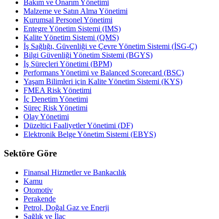
Bakım ve Onarım Yönetimi
Malzeme ve Satın Alma Yönetimi
Kurumsal Personel Yönetimi
Entegre Yönetim Sistemi (IMS)
Kalite Yönetim Sistemi (QMS)
İş Sağlığı, Güvenliği ve Çevre Yönetim Sistemi (İSG-Ç)
Bilgi Güvenliği Yönetim Sistemi (BGYS)
İş Süreçleri Yönetimi (BPM)
Performans Yönetimi ve Balanced Scorecard (BSC)
Yaşam Bilimleri için Kalite Yönetim Sistemi (KYS)
FMEA Risk Yönetimi
İç Denetim Yönetimi
Süreç Risk Yönetimi
Olay Yönetimi
Düzeltici Faaliyetler Yönetimi (DF)
Elektronik Belge Yönetim Sistemi (EBYS)
Sektöre Göre
Finansal Hizmetler ve Bankacılık
Kamu
Otomotiv
Perakende
Petrol, Doğal Gaz ve Enerji
Sağlık ve İlaç