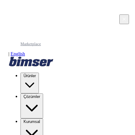
This page is in Turkish. Would you like to continue
in English?
×
Continue in English
Marketplace
|
English
Ürünler
Çözümler
Kurumsal