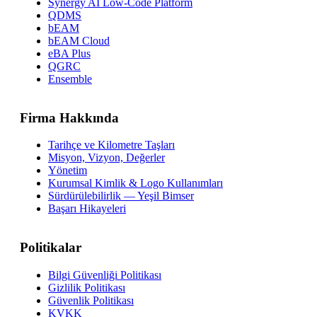
Synergy AI Low-Code Platform
QDMS
bEAM
bEAM Cloud
eBA Plus
QGRC
Ensemble
Firma Hakkında
Tarihçe ve Kilometre Taşları
Misyon, Vizyon, Değerler
Yönetim
Kurumsal Kimlik & Logo Kullanımları
Sürdürülebilirlik — Yeşil Bimser
Başarı Hikayeleri
Politikalar
Bilgi Güvenliği Politikası
Gizlilik Politikası
Güvenlik Politikası
KVKK