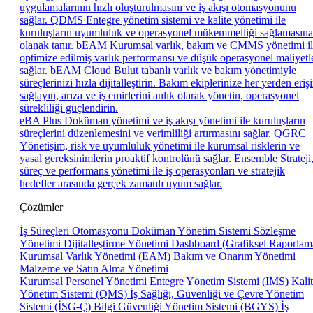
uygulamalarının hızlı oluşturulmasını ve iş akışı otomasyonunu
sağlar.
QDMS
Entegre yönetim sistemi ve kalite yönetimi ile
kuruluşların uyumluluk ve operasyonel mükemmelliği sağlamasına
olanak tanır.
bEAM
Kurumsal varlık, bakım ve CMMS yönetimi i
optimize edilmiş varlık performansı ve düşük operasyonel maliyetl
sağlar.
bEAM Cloud
Bulut tabanlı varlık ve bakım yönetimiyle
süreçlerinizi hızla dijitalleştirin. Bakım ekiplerinize her yerden eriş
sağlayın, arıza ve iş emirlerini anlık olarak yönetin, operasyonel
sürekliliği güçlendirin.
eBA Plus
Doküman yönetimi ve iş akışı yönetimi ile kuruluşların
süreçlerini düzenlemesini ve verimliliği artırmasını sağlar.
QGRC
Yönetişim, risk ve uyumluluk yönetimi ile kurumsal risklerin ve
yasal gereksinimlerin proaktif kontrolünü sağlar.
Ensemble
Strateji
süreç ve performans yönetimi ile iş operasyonları ve stratejik
hedefler arasında gerçek zamanlı uyum sağlar.
Çözümler
İş Süreçleri Otomasyonu
Doküman Yönetim Sistemi
Sözleşme
Yönetimi
Dijitalleştirme Yönetimi
Dashboard (Grafiksel Raporlam
Kurumsal Varlık Yönetimi (EAM)
Bakım ve Onarım Yönetimi
Malzeme ve Satın Alma Yönetimi
Kurumsal Personel Yönetimi
Entegre Yönetim Sistemi (IMS)
Kali
Yönetim Sistemi (QMS)
İş Sağlığı, Güvenliği ve Çevre Yönetim
Sistemi (İSG-Ç)
Bilgi Güvenliği Yönetim Sistemi (BGYS)
İş