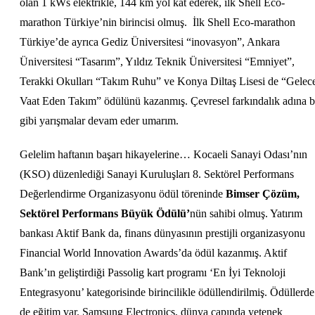
olan 1 kWs elektrikle, 144 km yol kat ederek, ilk Shell Eco-
marathon Türkiye’nin birincisi olmuş. İlk Shell Eco-marathon
Türkiye’de ayrıca Gediz Üniversitesi “inovasyon”, Ankara
Üniversitesi “Tasarım”, Yıldız Teknik Üniversitesi “Emniyet”,
Terakki Okulları “Takım Ruhu” ve Konya Diltaş Lisesi de “Gelec
Vaat Eden Takım” ödülünü kazanmış. Çevresel farkındalık adına 
gibi yarışmalar devam eder umarım.
Gelelim haftanın başarı hikayelerine… Kocaeli Sanayi Odası’nın
(KSO) düzenlediği Sanayi Kuruluşları 8. Sektörel Performans
Değerlendirme Organizasyonu ödül töreninde
Bimser Çözüm,
Sektörel Performans Büyük Ödülü’
nün sahibi olmuş. Yatırım
bankası Aktif Bank da, finans dünyasının prestijli organizasyonu
Financial World Innovation Awards’da ödül kazanmış. Aktif
Bank’ın geliştirdiği Passolig kart programı ‘En İyi Teknoloji
Entegrasyonu’ kategorisinde birincilikle ödüllendirilmiş. Ödüllerde
de eğitim var. Samsung Electronics, dünya çapında yetenek