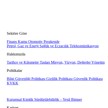
Sektöre Göre
Finans
Kamu
Otomotiv
Perakende
Petrol, Gaz ve Enerji
Sağlık ve Eczacılık
Telekomünikasyon
Hakkımızda
Tarihçe ve Kilometre Taşları
Misyon, Vizyon, Değerler
Yönetim
Politikalar
Bilgi Güvenliği Politikası
Gizlilik Politikası
Güvenlik Politikası
KVKK
Kurumsal Kimlik
Sürdürülebilirlik – Yeşil Bimser
Kariyer