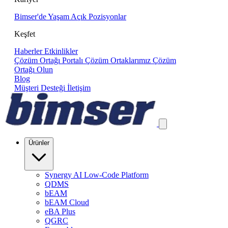
Bimser'de Yaşam
Açık Pozisyonlar
Keşfet
Haberler
Etkinlikler
Çözüm Ortağı Portalı
Çözüm Ortaklarımız
Çözüm
Ortağı Olun
Blog
Müşteri Desteği
İletişim
Ürünler
Synergy AI Low-Code Platform
QDMS
bEAM
bEAM Cloud
eBA Plus
QGRC