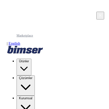
This page is in Turkish. Would you like to continue
in English?
×
Continue in English
Marketplace
|
English
Ürünler
Çözümler
Kurumsal