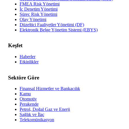
FMEA Risk Yönetimi
İç Denetim Yönetimi
Süreç Risk Yönetimi
Olay Yönetimi
Düzeltici Faaliyetler Yönetimi (DF)
Elektronik Belge Yönetim Sistemi (EBYS)
Keşfet
Haberler
Etkinlikler
Sektöre Göre
Finansal Hizmetler ve Bankacılık
Kamu
Otomotiv
Perakende
Petrol, Doğal Gaz ve Enerji
Sağlık ve İlaç
Telekomünikasyon