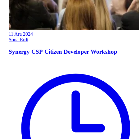
11
Ara
2024
Sona Erdi
Synergy CSP Citizen Developer Workshop