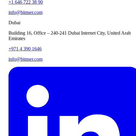
+1 646 722 38 90
info@bimser.com
Dubai
Building 16, Office – 240-241 Dubai Internet City, United Arab
Emirates
+971 4 390 1646
info@bimser.com