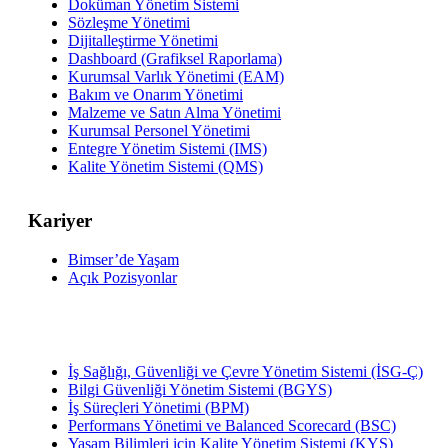
Doküman Yönetim Sistemi
Sözleşme Yönetimi
Dijitalleştirme Yönetimi
Dashboard (Grafiksel Raporlama)
Kurumsal Varlık Yönetimi (EAM)
Bakım ve Onarım Yönetimi
Malzeme ve Satın Alma Yönetimi
Kurumsal Personel Yönetimi
Entegre Yönetim Sistemi (IMS)
Kalite Yönetim Sistemi (QMS)
Kariyer
Bimser’de Yaşam
Açık Pozisyonlar
İş Sağlığı, Güvenliği ve Çevre Yönetim Sistemi (İSG-Ç)
Bilgi Güvenliği Yönetim Sistemi (BGYS)
İş Süreçleri Yönetimi (BPM)
Performans Yönetimi ve Balanced Scorecard (BSC)
Yaşam Bilimleri için Kalite Yönetim Sistemi (KYS)