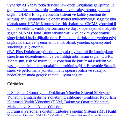
Synergy AI
Yapay zeka destekli low-code uygulama geliştirme ile 
uygulamalarının hızlı oluşturulmasını ve iş akışı otomasyonunu
sağlar.
QDMS
Entegre yönetim sistemi ve kalite yönetimi ile
kuruluşların uyumluluk ve operasyonel mükemmelliği sağlamasına
olanak tanır.
bEAM
Kurumsal varlık, bakım ve CMMS yönetimi i
optimize edilmiş varlık performansı ve düşük operasyonel maliyetl
sağlar.
bEAM Cloud
Bulut tabanlı varlık ve bakım yönetimiyle
süreçlerinizi hızla dijitalleştirin. Bakım ekiplerinize her yerden eriş
sağlayın, arıza ve iş emirlerini anlık olarak yönetin, operasyonel
sürekliliği güçlendirin.
eBA Plus
Doküman yönetimi ve iş akışı yönetimi ile kuruluşların
süreçlerini düzenlemesini ve verimliliği artırmasını sağlar.
QGRC
Yönetişim, risk ve uyumluluk yönetimi ile kurumsal risklerin ve
yasal gereksinimlerin proaktif kontrolünü sağlar.
Ensemble
Strateji
süreç ve performans yönetimi ile iş operasyonları ve stratejik
hedefler arasında gerçek zamanlı uyum sağlar.
Çözümler
İş Süreçleri Otomasyonu
Doküman Yönetim Sistemi
Sözleşme
Yönetimi
Dijitalleştirme Yönetimi
Dashboard (Grafiksel Raporlam
Kurumsal Varlık Yönetimi (EAM)
Bakım ve Onarım Yönetimi
Malzeme ve Satın Alma Yönetimi
Kurumsal Personel Yönetimi
Entegre Yönetim Sistemi (IMS)
Kali
Yönetim Sistemi (QMS)
İş Sağlığı, Güvenliği ve Çevre Yönetim