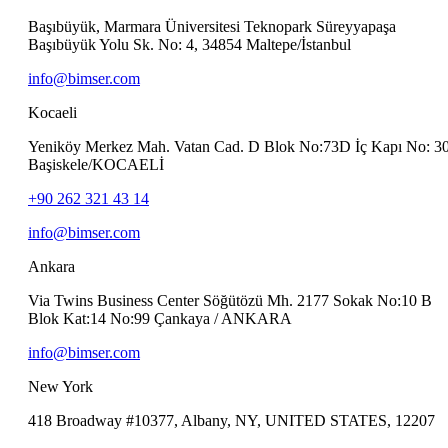
Başıbüyük, Marmara Üniversitesi Teknopark Süreyyapaşa
Başıbüyük Yolu Sk. No: 4, 34854 Maltepe/İstanbul
info@bimser.com
Kocaeli
Yeniköy Merkez Mah. Vatan Cad. D Blok No:73D İç Kapı No: 3
Başiskele/KOCAELİ
+90 262 321 43 14
info@bimser.com
Ankara
Via Twins Business Center Söğütözü Mh. 2177 Sokak No:10 B
Blok Kat:14 No:99 Çankaya / ANKARA
info@bimser.com
New York
418 Broadway #10377, Albany, NY, UNITED STATES, 12207