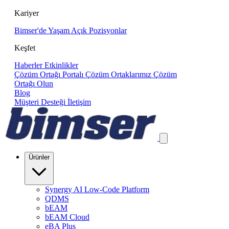
Kariyer
Bimser'de Yaşam
Açık Pozisyonlar
Keşfet
Haberler
Etkinlikler
Çözüm Ortağı Portalı
Çözüm Ortaklarımız
Çözüm
Ortağı Olun
Blog
Müşteri Desteği
İletişim
Ürünler
Synergy AI Low-Code Platform
QDMS
bEAM
bEAM Cloud
eBA Plus