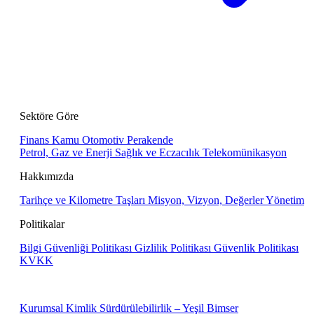
Sektöre Göre
Finans
Kamu
Otomotiv
Perakende
Petrol, Gaz ve Enerji
Sağlık ve Eczacılık
Telekomünikasyon
Hakkımızda
Tarihçe ve Kilometre Taşları
Misyon, Vizyon, Değerler
Yönetim
Politikalar
Bilgi Güvenliği Politikası
Gizlilik Politikası
Güvenlik Politikası
KVKK
Kurumsal Kimlik
Sürdürülebilirlik – Yeşil Bimser