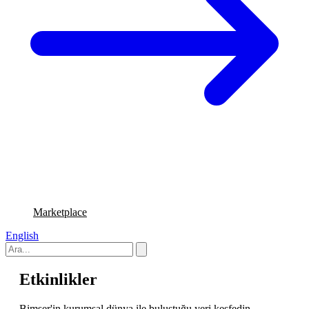
Marketplace
English
Etkinlikler
Bimser'in kurumsal dünya ile buluştuğu yeri keşfedin