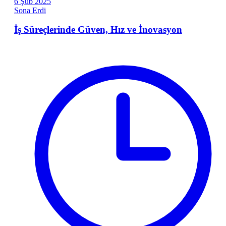
6
Şub
2025
Sona Erdi
İş Süreçlerinde Güven, Hız ve İnovasyon