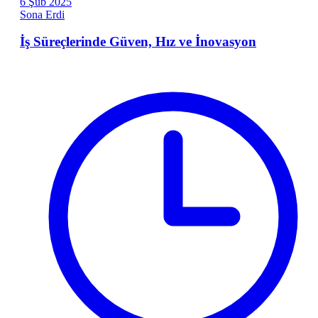
6
Şub
2025
Sona Erdi
İş Süreçlerinde Güven, Hız ve İnovasyon