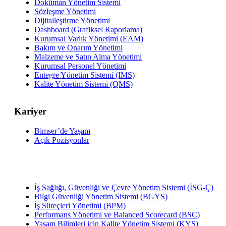
Doküman Yönetim Sistemi
Sözleşme Yönetimi
Dijitalleştirme Yönetimi
Dashboard (Grafiksel Raporlama)
Kurumsal Varlık Yönetimi (EAM)
Bakım ve Onarım Yönetimi
Malzeme ve Satın Alma Yönetimi
Kurumsal Personel Yönetimi
Entegre Yönetim Sistemi (IMS)
Kalite Yönetim Sistemi (QMS)
Kariyer
Bimser’de Yaşam
Açık Pozisyonlar
İş Sağlığı, Güvenliği ve Çevre Yönetim Sistemi (İSG-Ç)
Bilgi Güvenliği Yönetim Sistemi (BGYS)
İş Süreçleri Yönetimi (BPM)
Performans Yönetimi ve Balanced Scorecard (BSC)
Yaşam Bilimleri için Kalite Yönetim Sistemi (KYS)