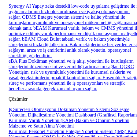
Synergy AI
Yapay zeka destekli low-code uygulama geliştirme ile 
uygulamalarının hızlı oluşturulmasını ve iş akışı otomasyonunu
sağlar.
QDMS
Entegre yönetim sistemi ve kalite yönetimi ile
kuruluşların uyumluluk ve operasyonel mükemmelliği sağlamasına
olanak tanır.
bEAM
Kurumsal varlık, bakım ve CMMS yönetimi i
optimize edilmiş varlık performansı ve düşük operasyonel maliyetl
sağlar.
bEAM Cloud
Bulut tabanlı varlık ve bakım yönetimiyle
süreçlerinizi hızla dijitalleştirin. Bakım ekiplerinize her yerden eriş
sağlayın, arıza ve iş emirlerini anlık olarak yönetin, operasyonel
sürekliliği güçlendirin.
eBA Plus
Doküman yönetimi ve iş akışı yönetimi ile kuruluşların
süreçlerini düzenlemesini ve verimliliği artırmasını sağlar.
QGRC
Yönetişim, risk ve uyumluluk yönetimi ile kurumsal risklerin ve
yasal gereksinimlerin proaktif kontrolünü sağlar.
Ensemble
Strateji
süreç ve performans yönetimi ile iş operasyonları ve stratejik
hedefler arasında gerçek zamanlı uyum sağlar.
Çözümler
İş Süreçleri Otomasyonu
Doküman Yönetim Sistemi
Sözleşme
Yönetimi
Dijitalleştirme Yönetimi
Dashboard (Grafiksel Raporlam
Kurumsal Varlık Yönetimi (EAM)
Bakım ve Onarım Yönetimi
Malzeme ve Satın Alma Yönetimi
Kurumsal Personel Yönetimi
Entegre Yönetim Sistemi (IMS)
Kali
Yönetim Sistemi (QMS)
İş Sağlığı, Güvenliği ve Çevre Yönetim