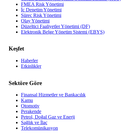
FMEA Risk Yönetimi
İç Denetim Yönetimi
Süreç Risk Yönetimi
Olay Yönetimi
Düzeltici Faaliyetler Yönetimi (DF)
Elektronik Belge Yönetim Sistemi (EBYS)
Keşfet
Haberler
Etkinlikler
Sektöre Göre
Finansal Hizmetler ve Bankacılık
Kamu
Otomotiv
Perakende
Petrol, Doğal Gaz ve Enerji
Sağlık ve İlaç
Telekomünikasyon