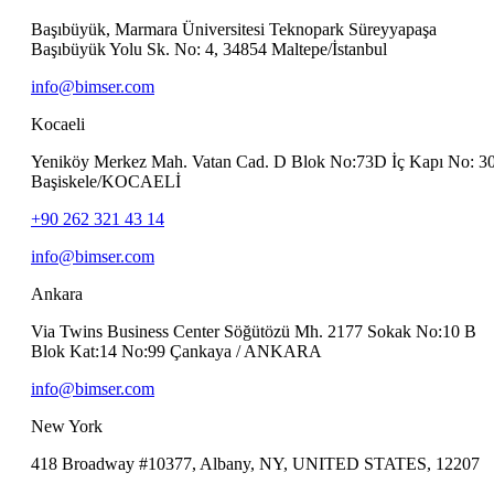
Başıbüyük, Marmara Üniversitesi Teknopark Süreyyapaşa
Başıbüyük Yolu Sk. No: 4, 34854 Maltepe/İstanbul
info@bimser.com
Kocaeli
Yeniköy Merkez Mah. Vatan Cad. D Blok No:73D İç Kapı No: 3
Başiskele/KOCAELİ
+90 262 321 43 14
info@bimser.com
Ankara
Via Twins Business Center Söğütözü Mh. 2177 Sokak No:10 B
Blok Kat:14 No:99 Çankaya / ANKARA
info@bimser.com
New York
418 Broadway #10377, Albany, NY, UNITED STATES, 12207