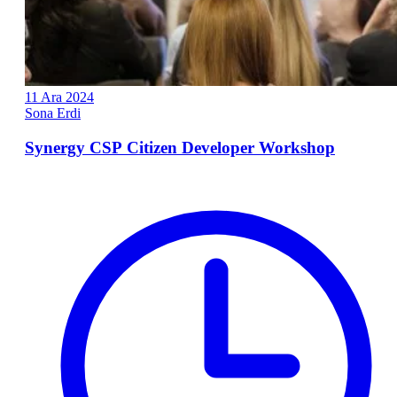
11
Ara
2024
Sona Erdi
Synergy CSP Citizen Developer Workshop