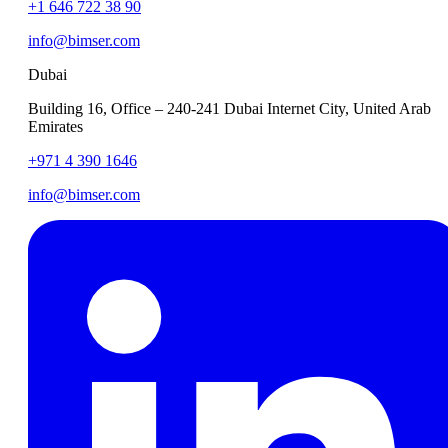
+1 646 722 38 90
info@bimser.com
Dubai
Building 16, Office – 240-241 Dubai Internet City, United Arab
Emirates
+971 4 390 1646
info@bimser.com