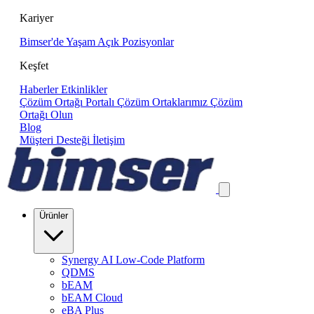
Kariyer
Bimser'de Yaşam
Açık Pozisyonlar
Keşfet
Haberler
Etkinlikler
Çözüm Ortağı Portalı
Çözüm Ortaklarımız
Çözüm
Ortağı Olun
Blog
Müşteri Desteği
İletişim
Ürünler
Synergy AI Low-Code Platform
QDMS
bEAM
bEAM Cloud
eBA Plus