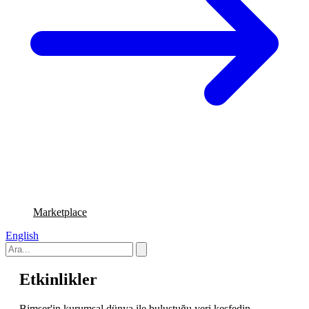
Marketplace
English
Etkinlikler
Bimser'in kurumsal dünya ile buluştuğu yeri keşfedin