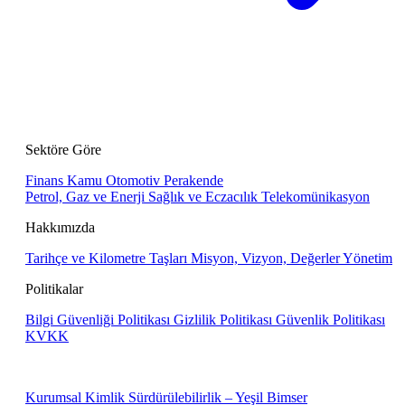
Sektöre Göre
Finans
Kamu
Otomotiv
Perakende
Petrol, Gaz ve Enerji
Sağlık ve Eczacılık
Telekomünikasyon
Hakkımızda
Tarihçe ve Kilometre Taşları
Misyon, Vizyon, Değerler
Yönetim
Politikalar
Bilgi Güvenliği Politikası
Gizlilik Politikası
Güvenlik Politikası
KVKK
Kurumsal Kimlik
Sürdürülebilirlik – Yeşil Bimser