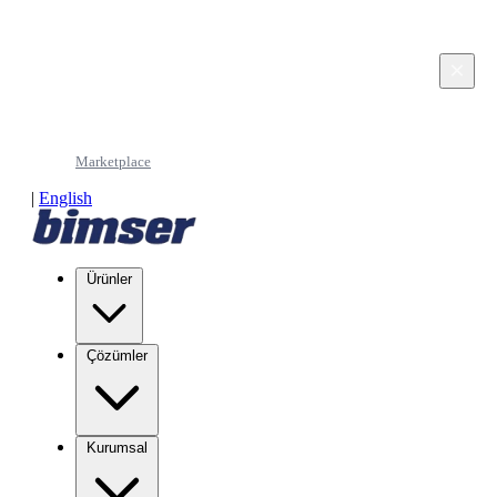
This page is in Turkish. Would you like to continue
in English?
×
Continue in English
Marketplace
|
English
Ürünler
Çözümler
Kurumsal