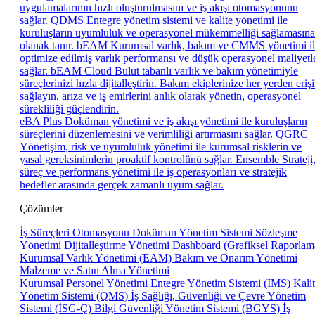
uygulamalarının hızlı oluşturulmasını ve iş akışı otomasyonunu
sağlar.
QDMS
Entegre yönetim sistemi ve kalite yönetimi ile
kuruluşların uyumluluk ve operasyonel mükemmelliği sağlamasına
olanak tanır.
bEAM
Kurumsal varlık, bakım ve CMMS yönetimi i
optimize edilmiş varlık performansı ve düşük operasyonel maliyetl
sağlar.
bEAM Cloud
Bulut tabanlı varlık ve bakım yönetimiyle
süreçlerinizi hızla dijitalleştirin. Bakım ekiplerinize her yerden eriş
sağlayın, arıza ve iş emirlerini anlık olarak yönetin, operasyonel
sürekliliği güçlendirin.
eBA Plus
Doküman yönetimi ve iş akışı yönetimi ile kuruluşların
süreçlerini düzenlemesini ve verimliliği artırmasını sağlar.
QGRC
Yönetişim, risk ve uyumluluk yönetimi ile kurumsal risklerin ve
yasal gereksinimlerin proaktif kontrolünü sağlar.
Ensemble
Strateji
süreç ve performans yönetimi ile iş operasyonları ve stratejik
hedefler arasında gerçek zamanlı uyum sağlar.
Çözümler
İş Süreçleri Otomasyonu
Doküman Yönetim Sistemi
Sözleşme
Yönetimi
Dijitalleştirme Yönetimi
Dashboard (Grafiksel Raporlam
Kurumsal Varlık Yönetimi (EAM)
Bakım ve Onarım Yönetimi
Malzeme ve Satın Alma Yönetimi
Kurumsal Personel Yönetimi
Entegre Yönetim Sistemi (IMS)
Kali
Yönetim Sistemi (QMS)
İş Sağlığı, Güvenliği ve Çevre Yönetim
Sistemi (İSG-Ç)
Bilgi Güvenliği Yönetim Sistemi (BGYS)
İş