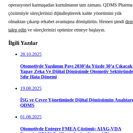
operasyonel karmaşadan kurtulmanın tam zamanı. QDMS Pharma
çözümüyle süreçlerinizi dijitalleştirerek kalite yönetimini yük
olmaktan çıkarıp rekabet avantajına dönüştürün. Hemen şimdi
de
talep edin
ve süreçlerinizi optimize etmeye başlayın.
İlgili Yazılar
28.10.2025
Otomotivde Yazılımın Payı 2030’da Yüzde 30’a Çıkacak
Yapay Zeka Ve Dijital Dönüşümle Otomotiv Sektöründ
Sıfır Hata Dönemi
19.08.2025
İSG ve Çevre Yönetiminde Dijital Dönüşümün Anahtarı
QDMS
01.08.2025
Otomotivde Entegre FMEA Çözümü: AIAG-VDA