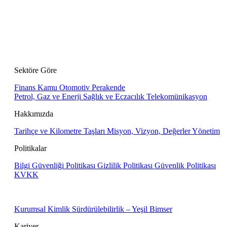
Sektöre Göre
Finans
Kamu
Otomotiv
Perakende
Petrol, Gaz ve Enerji
Sağlık ve Eczacılık
Telekomünikasyon
Hakkımızda
Tarihçe ve Kilometre Taşları
Misyon, Vizyon, Değerler
Yönetim
Politikalar
Bilgi Güvenliği Politikası
Gizlilik Politikası
Güvenlik Politikası
KVKK
Kurumsal Kimlik
Sürdürülebilirlik – Yeşil Bimser
Kariyer