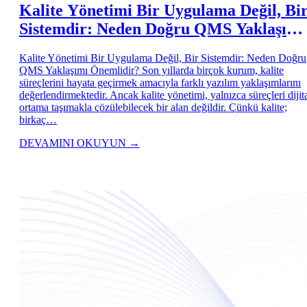
Kalite Yönetimi Bir Uygulama Değil, Bi
Sistemdir: Neden Doğru QMS Yaklaşımı
Önemlidir?
Kalite Yönetimi Bir Uygulama Değil, Bir Sistemdir: Neden Doğru
QMS Yaklaşımı Önemlidir? Son yıllarda birçok kurum, kalite
süreçlerini hayata geçirmek amacıyla farklı yazılım yaklaşımlarını
değerlendirmektedir. Ancak kalite yönetimi, yalnızca süreçleri dijit
ortama taşımakla çözülebilecek bir alan değildir. Çünkü kalite;
birkaç…
DEVAMINI OKUYUN
→