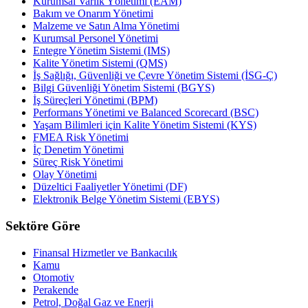
Kurumsal Varlık Yönetimi (EAM)
Bakım ve Onarım Yönetimi
Malzeme ve Satın Alma Yönetimi
Kurumsal Personel Yönetimi
Entegre Yönetim Sistemi (IMS)
Kalite Yönetim Sistemi (QMS)
İş Sağlığı, Güvenliği ve Çevre Yönetim Sistemi (İSG-Ç)
Bilgi Güvenliği Yönetim Sistemi (BGYS)
İş Süreçleri Yönetimi (BPM)
Performans Yönetimi ve Balanced Scorecard (BSC)
Yaşam Bilimleri için Kalite Yönetim Sistemi (KYS)
FMEA Risk Yönetimi
İç Denetim Yönetimi
Süreç Risk Yönetimi
Olay Yönetimi
Düzeltici Faaliyetler Yönetimi (DF)
Elektronik Belge Yönetim Sistemi (EBYS)
Sektöre Göre
Finansal Hizmetler ve Bankacılık
Kamu
Otomotiv
Perakende
Petrol, Doğal Gaz ve Enerji