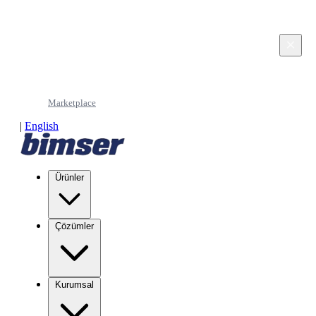
This page is in Turkish. Would you like to continue
in English?
×
Continue in English
Marketplace
|
English
Ürünler
Çözümler
Kurumsal