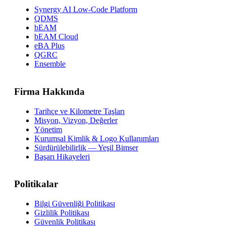
Synergy AI Low-Code Platform
QDMS
bEAM
bEAM Cloud
eBA Plus
QGRC
Ensemble
Firma Hakkında
Tarihçe ve Kilometre Taşları
Misyon, Vizyon, Değerler
Yönetim
Kurumsal Kimlik & Logo Kullanımları
Sürdürülebilirlik — Yeşil Bimser
Başarı Hikayeleri
Politikalar
Bilgi Güvenliği Politikası
Gizlilik Politikası
Güvenlik Politikası