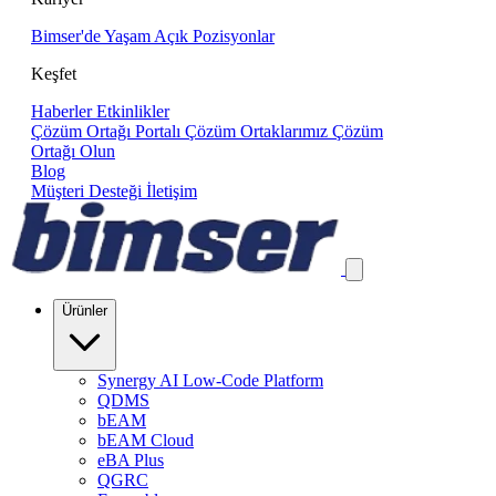
Bimser'de Yaşam
Açık Pozisyonlar
Keşfet
Haberler
Etkinlikler
Çözüm Ortağı Portalı
Çözüm Ortaklarımız
Çözüm
Ortağı Olun
Blog
Müşteri Desteği
İletişim
Ürünler
Synergy AI Low-Code Platform
QDMS
bEAM
bEAM Cloud
eBA Plus
QGRC