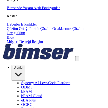
Bimser'de Yaşam
Açık Pozisyonlar
Keşfet
Haberler
Etkinlikler
Çözüm Ortağı Portalı
Çözüm Ortaklarımız
Çözüm
Ortağı Olun
Blog
Müşteri Desteği
İletişim
Ürünler
Synergy AI Low-Code Platform
QDMS
bEAM
bEAM Cloud
eBA Plus
QGRC