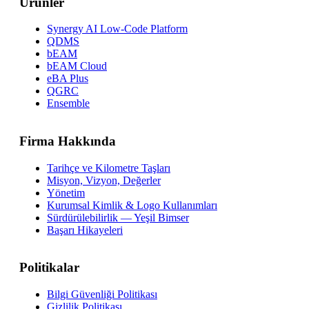
Ürünler
Synergy AI Low-Code Platform
QDMS
bEAM
bEAM Cloud
eBA Plus
QGRC
Ensemble
Firma Hakkında
Tarihçe ve Kilometre Taşları
Misyon, Vizyon, Değerler
Yönetim
Kurumsal Kimlik & Logo Kullanımları
Sürdürülebilirlik — Yeşil Bimser
Başarı Hikayeleri
Politikalar
Bilgi Güvenliği Politikası
Gizlilik Politikası