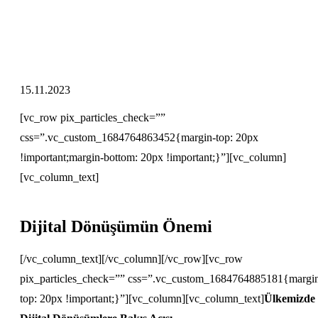
15.11.2023
[vc_row pix_particles_check=””
css=”.vc_custom_1684764863452{margin-top: 20px
!important;margin-bottom: 20px !important;}”][vc_column]
[vc_column_text]
Dijital Dönüşümün Önemi
[/vc_column_text][/vc_column][/vc_row][vc_row
pix_particles_check=”” css=”.vc_custom_1684764885181{margi
top: 20px !important;}”][vc_column][vc_column_text]
Ülkemizde