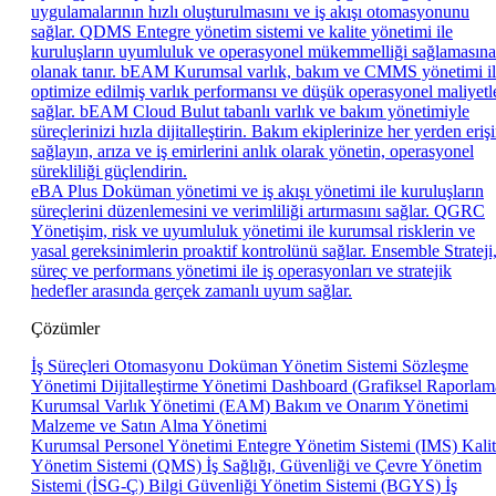
uygulamalarının hızlı oluşturulmasını ve iş akışı otomasyonunu
sağlar.
QDMS
Entegre yönetim sistemi ve kalite yönetimi ile
kuruluşların uyumluluk ve operasyonel mükemmelliği sağlamasına
olanak tanır.
bEAM
Kurumsal varlık, bakım ve CMMS yönetimi i
optimize edilmiş varlık performansı ve düşük operasyonel maliyetl
sağlar.
bEAM Cloud
Bulut tabanlı varlık ve bakım yönetimiyle
süreçlerinizi hızla dijitalleştirin. Bakım ekiplerinize her yerden eriş
sağlayın, arıza ve iş emirlerini anlık olarak yönetin, operasyonel
sürekliliği güçlendirin.
eBA Plus
Doküman yönetimi ve iş akışı yönetimi ile kuruluşların
süreçlerini düzenlemesini ve verimliliği artırmasını sağlar.
QGRC
Yönetişim, risk ve uyumluluk yönetimi ile kurumsal risklerin ve
yasal gereksinimlerin proaktif kontrolünü sağlar.
Ensemble
Strateji
süreç ve performans yönetimi ile iş operasyonları ve stratejik
hedefler arasında gerçek zamanlı uyum sağlar.
Çözümler
İş Süreçleri Otomasyonu
Doküman Yönetim Sistemi
Sözleşme
Yönetimi
Dijitalleştirme Yönetimi
Dashboard (Grafiksel Raporlam
Kurumsal Varlık Yönetimi (EAM)
Bakım ve Onarım Yönetimi
Malzeme ve Satın Alma Yönetimi
Kurumsal Personel Yönetimi
Entegre Yönetim Sistemi (IMS)
Kali
Yönetim Sistemi (QMS)
İş Sağlığı, Güvenliği ve Çevre Yönetim
Sistemi (İSG-Ç)
Bilgi Güvenliği Yönetim Sistemi (BGYS)
İş