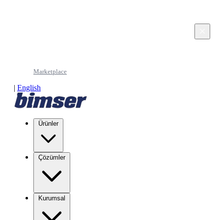
This page is in Turkish. Would you like to continue
in English?
×
Continue in English
Marketplace
|
English
Ürünler
Çözümler
Kurumsal