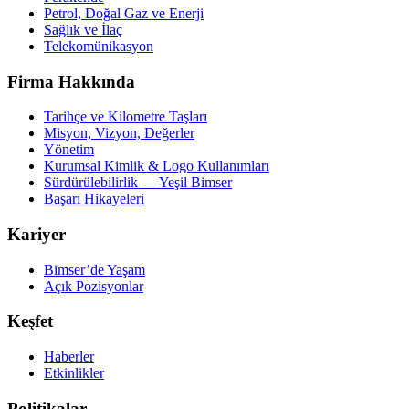
Petrol, Doğal Gaz ve Enerji
Sağlık ve İlaç
Telekomünikasyon
Firma Hakkında
Tarihçe ve Kilometre Taşları
Misyon, Vizyon, Değerler
Yönetim
Kurumsal Kimlik & Logo Kullanımları
Sürdürülebilirlik — Yeşil Bimser
Başarı Hikayeleri
Kariyer
Bimser’de Yaşam
Açık Pozisyonlar
Keşfet
Haberler
Etkinlikler
Politikalar