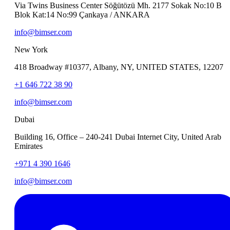
Via Twins Business Center Söğütözü Mh. 2177 Sokak No:10 B
Blok Kat:14 No:99 Çankaya / ANKARA
info@bimser.com
New York
418 Broadway #10377, Albany, NY, UNITED STATES, 12207
+1 646 722 38 90
info@bimser.com
Dubai
Building 16, Office – 240-241 Dubai Internet City, United Arab
Emirates
+971 4 390 1646
info@bimser.com