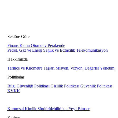
Sektöre Göre
Finans
Kamu
Otomotiv
Perakende
Petrol, Gaz ve Enerji
Sağlık ve Eczacılık
Telekomünikasyon
Hakkımızda
Tarihçe ve Kilometre Taşları
Misyon, Vizyon, Değerler
Yönetim
Politikalar
Bilgi Güvenliği Politikası
Gizlilik Politikası
Güvenlik Politikası
KVKK
Kurumsal Kimlik
Sürdürülebilirlik – Yeşil Bimser
Kariyer