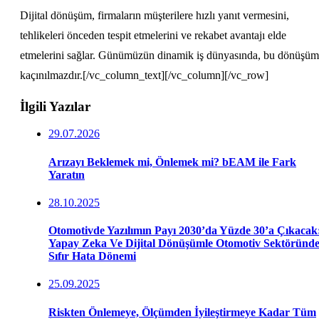
Dijital dönüşüm, firmaların müşterilere hızlı yanıt vermesini,
tehlikeleri önceden tespit etmelerini ve rekabet avantajı elde
etmelerini sağlar. Günümüzün dinamik iş dünyasında, bu dönüşüm
kaçınılmazdır.[/vc_column_text][/vc_column][/vc_row]
İlgili Yazılar
29.07.2026
Arızayı Beklemek mi, Önlemek mi? bEAM ile Fark
Yaratın
28.10.2025
Otomotivde Yazılımın Payı 2030’da Yüzde 30’a Çıkacak
Yapay Zeka Ve Dijital Dönüşümle Otomotiv Sektöründ
Sıfır Hata Dönemi
25.09.2025
Riskten Önlemeye, Ölçümden İyileştirmeye Kadar Tüm