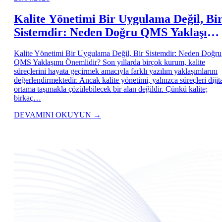
Kalite Yönetimi Bir Uygulama Değil, Bi
Sistemdir: Neden Doğru QMS Yaklaşımı
Önemlidir?
Kalite Yönetimi Bir Uygulama Değil, Bir Sistemdir: Neden Doğru
QMS Yaklaşımı Önemlidir? Son yıllarda birçok kurum, kalite
süreçlerini hayata geçirmek amacıyla farklı yazılım yaklaşımlarını
değerlendirmektedir. Ancak kalite yönetimi, yalnızca süreçleri dijit
ortama taşımakla çözülebilecek bir alan değildir. Çünkü kalite;
birkaç…
DEVAMINI OKUYUN
→