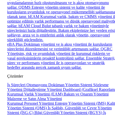
uygulamalarının hızlı oluşturulmasını ve iş akışı otomasyonunu
sağlar.
QDMS
Entegre yönetim sistemi ve kalite yönetimi ile
kuruluşların uyumluluk ve operasyonel mükemmelliği sağlamasına
olanak tanır.
bEAM
Kurumsal varlık, bakım ve CMMS yönetimi i
optimize edilmiş varlık performansı ve düşük operasyonel maliyetl
sağlar.
bEAM Cloud
Bulut tabanlı varlık ve bakım yönetimiyle
süreçlerinizi hızla dijitalleştirin. Bakım ekiplerinize her yerden eriş
sağlayın, arıza ve iş emirlerini anlık olarak yönetin, operasyonel
sürekliliği güçlendirin.
eBA Plus
Doküman yönetimi ve iş akışı yönetimi ile kuruluşların
süreçlerini düzenlemesini ve verimliliği artırmasını sağlar.
QGRC
Yönetişim, risk ve uyumluluk yönetimi ile kurumsal risklerin ve
yasal gereksinimlerin proaktif kontrolünü sağlar.
Ensemble
Strateji
süreç ve performans yönetimi ile iş operasyonları ve stratejik
hedefler arasında gerçek zamanlı uyum sağlar.
Çözümler
İş Süreçleri Otomasyonu
Doküman Yönetim Sistemi
Sözleşme
Yönetimi
Dijitalleştirme Yönetimi
Dashboard (Grafiksel Raporlam
Kurumsal Varlık Yönetimi (EAM)
Bakım ve Onarım Yönetimi
Malzeme ve Satın Alma Yönetimi
Kurumsal Personel Yönetimi
Entegre Yönetim Sistemi (IMS)
Kali
Yönetim Sistemi (QMS)
İş Sağlığı, Güvenliği ve Çevre Yönetim
Sistemi (İSG-Ç)
Bilgi Güvenliği Yönetim Sistemi (BGYS)
İş