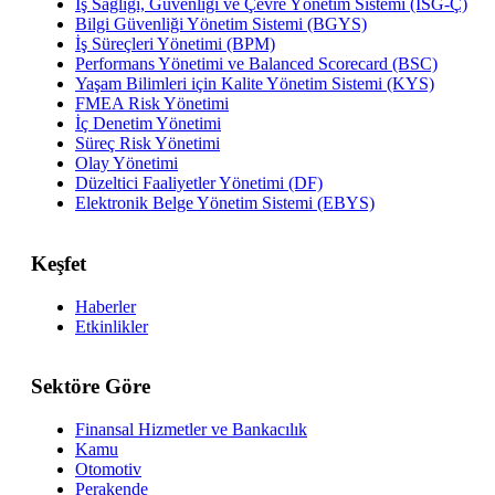
İş Sağlığı, Güvenliği ve Çevre Yönetim Sistemi (İSG-Ç)
Bilgi Güvenliği Yönetim Sistemi (BGYS)
İş Süreçleri Yönetimi (BPM)
Performans Yönetimi ve Balanced Scorecard (BSC)
Yaşam Bilimleri için Kalite Yönetim Sistemi (KYS)
FMEA Risk Yönetimi
İç Denetim Yönetimi
Süreç Risk Yönetimi
Olay Yönetimi
Düzeltici Faaliyetler Yönetimi (DF)
Elektronik Belge Yönetim Sistemi (EBYS)
Keşfet
Haberler
Etkinlikler
Sektöre Göre
Finansal Hizmetler ve Bankacılık
Kamu
Otomotiv
Perakende