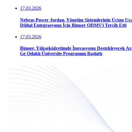
17.03.2026
Nebras Power Jordan, Yönetim Sistemlerinin Uçtan Uc
Dijital Entegrasyonu İçin Bimser QDMS’i Tercih Etti
17.03.2026
Bimser, Yükseköğretimde İnovasyonu Destekleyecek Ar
Ge Odaklı Üniversite Programını Başlattı