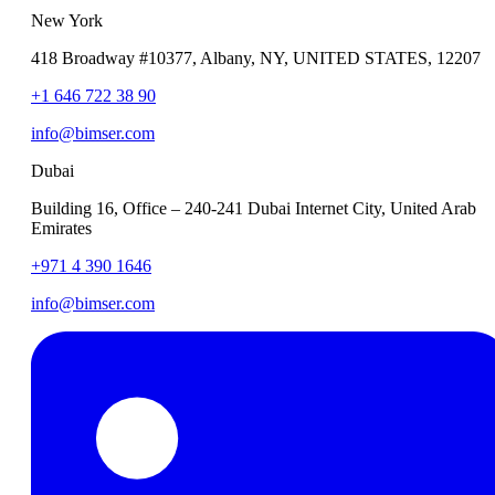
New York
418 Broadway #10377, Albany, NY, UNITED STATES, 12207
+1 646 722 38 90
info@bimser.com
Dubai
Building 16, Office – 240-241 Dubai Internet City, United Arab
Emirates
+971 4 390 1646
info@bimser.com