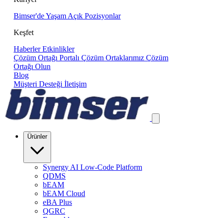
Bimser'de Yaşam
Açık Pozisyonlar
Keşfet
Haberler
Etkinlikler
Çözüm Ortağı Portalı
Çözüm Ortaklarımız
Çözüm
Ortağı Olun
Blog
Müşteri Desteği
İletişim
Ürünler
Synergy AI Low-Code Platform
QDMS
bEAM
bEAM Cloud
eBA Plus
QGRC