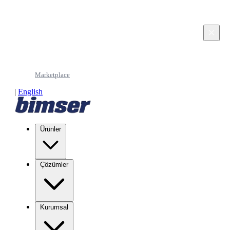
This page is in Turkish. Would you like to continue
in English?
×
Continue in English
Marketplace
|
English
Ürünler
Çözümler
Kurumsal