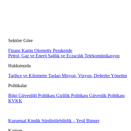
Sektöre Göre
Finans
Kamu
Otomotiv
Perakende
Petrol, Gaz ve Enerji
Sağlık ve Eczacılık
Telekomünikasyon
Hakkımızda
Tarihçe ve Kilometre Taşları
Misyon, Vizyon, Değerler
Yönetim
Politikalar
Bilgi Güvenliği Politikası
Gizlilik Politikası
Güvenlik Politikası
KVKK
Kurumsal Kimlik
Sürdürülebilirlik – Yeşil Bimser
Kariyer